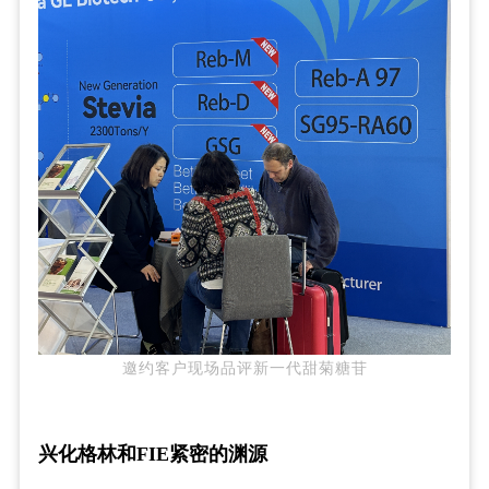
邀约客户现场品评新一代甜菊糖苷
兴化格林和FIE紧密的渊源