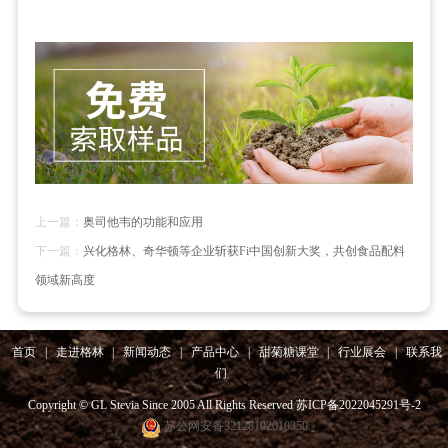
上一篇：
奥司他韦的功能和应用
下一篇：
兴化格林、奇华顿等企业斩获Fi中国创新大奖，共创食品配料
领域新高度
首页
|
走进格林
|
新闻动态
|
产品中心
|
甜菊糖课堂
|
行业展会
|
联系我
们
Copyright © GL Stevia Since 2005 All Rights Reserved
苏ICP备2022045291号-2
苏公网安备32128102010350